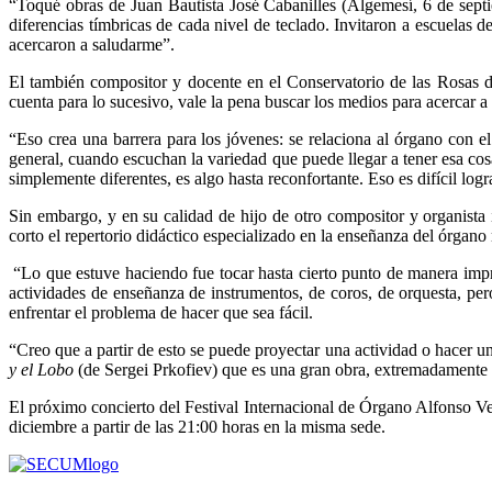
“Toqué obras de Juan Bautista José Cabanilles (Algemesí, 6 de septi
diferencias tímbricas de cada nivel de teclado. Invitaron a escuelas d
acercaron a saludarme”.
El también compositor y docente en el Conservatorio de las Rosas d
cuenta para lo sucesivo, vale la pena buscar los medios para acercar a
“Eso crea una barrera para los jóvenes: se relaciona al órgano con 
general, cuando escuchan la variedad que puede llegar a tener esa cosa
simplemente diferentes, es algo hasta reconfortante. Eso es difícil logr
Sin embargo, y en su calidad de hijo de otro compositor y organista
corto el repertorio didáctico especializado en la enseñanza del órgan
“Lo que estuve haciendo fue tocar hasta cierto punto de manera impro
actividades de enseñanza de instrumentos, de coros, de orquesta, per
enfrentar el problema de hacer que sea fácil.
“Creo que a partir de esto se puede proyectar una actividad o hacer
y el Lobo
(de Sergei Prkofiev) que es una gran obra, extremadamente d
El próximo concierto del Festival Internacional de Órgano Alfonso Ve
diciembre a partir de las 21:00 horas en la misma sede.