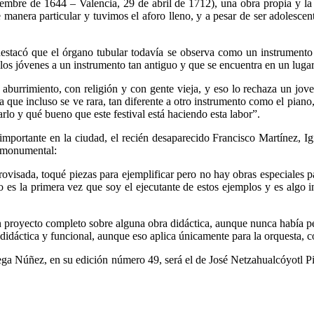
embre de 1644 – Valencia, 29 de abril de 1712), una obra propia y la
e manera particular y tuvimos el aforo lleno, y a pesar de ser adolescent
estacó que el órgano tubular todavía se observa como un instrumento l
 los jóvenes a un instrumento tan antiguo y que se encuentra en un lugar
el aburrimiento, con religión y con gente vieja, y eso lo rechaza un
 que incluso se ve rara, tan diferente a otro instrumento como el piano, 
arlo y qué bueno que este festival está haciendo esta labor”.
 importante en la ciudad, el recién desaparecido Francisco Martínez,
o monumental:
visada, toqué piezas para ejemplificar pero no hay obras especiales par
o es la primera vez que soy el ejecutante de estos ejemplos y es algo i
 un proyecto completo sobre alguna obra didáctica, aunque nunca había
idáctica y funcional, aunque eso aplica únicamente para la orquesta, co
ga Núñez, en su edición número 49, será el de José Netzahualcóyotl Pin