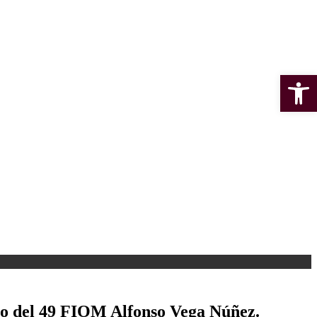
Open 
tro del 49 FIOM Alfonso Vega Núñez.