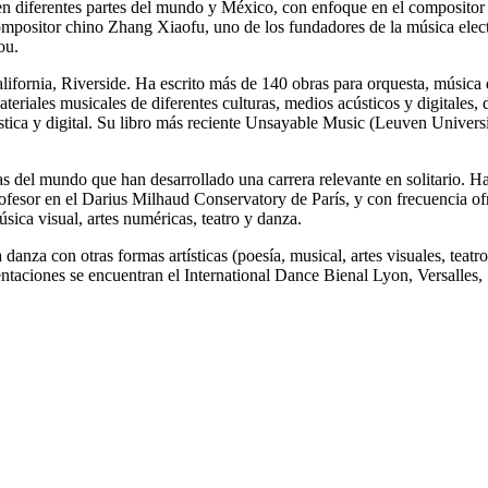
 en diferentes partes del mundo y México, con enfoque en el compositor
 compositor chino Zhang Xiaofu, uno de los fundadores de la música ele
ou.
fornia, Riverside. Ha escrito más de 140 obras para orquesta, música 
teriales musicales de diferentes culturas, medios acústicos y digitales,
stica y digital. Su libro más reciente Unsayable Music (Leuven University
s del mundo que han desarrollado una carrera relevante en solitario. Ha
fesor en el Darius Milhaud Conservatory de París, y con frecuencia ofrec
ica visual, artes numéricas, teatro y danza.
 danza con otras formas artísticas (poesía, musical, artes visuales, tea
sentaciones se encuentran el International Dance Bienal Lyon, Versalles