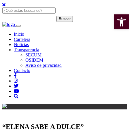
Open 
Inicio
Cartelera
Noticias
Transparencia
SECUM
OSIDEM
Aviso de privacidad
Contacto
“ELENA SABE A DULCE”