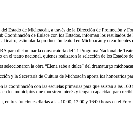
a del Estado de Michoacán, a través de la Dirección de Promoción y F
 Sub Coordinación de Enlace con los Estados, informan los
resultados de
 al teatro
, e
stimular la p
roducción teatral en Michoacán y c
rear fuentes 
BA para dictaminar la convocatoria del 21 Programa Nacional de Teatr
 en el teatro nacional, quienes realizaron la selección de los Estados 
les seleccionaron la obra “Elena sabe a dulce” del dramaturgo michoac
ción y la Secretaría de Cultura de Michoacán aporta los honorarios par
 en la coordinación con las escuelas primarias para que asistan a las 1
es en los municipios que muestren interés y tengan capacidad para recib
a, en tres funciones diarias
a las 10:00, 12:00 y
16
:00
horas en el Foro 