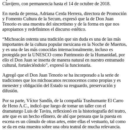
Clavijero, con permanencia hasta el 14 de octubre de 2018.
En rueda de prensa, Adriana Cerda Herrera, directora de Promoción
y Fomento Cultura de la Secum, expresó que la de Don Juan
Tenorio es una muestra del sincretismo y de la forma en que nos
apropiamos y redefinimos el discurso estético.
“Michoacán ostenta una tradición que sin duda es una de las más
importantes de la cultura popular mexicana en la Noche de Muertos,
y es una de las más conocidas internacionalmente, incluso es
protegida por la UNESCO como Patrimonio de la Humanidad, por
ello el Don Juan se inserta de manera natural en nuestro entramado
cultural, fortaleciéndolo”, expresó la funcionaria.
Agregó que el Don Juan Tenorio se ha incorporado a la serie de
tradiciones que los michoacanos reconocemos como propias y es
menester y obligación del Estado su resguardo, preservación y
difusión.
Por su parte, Víctor Sandín, de la compañía Trashumante El Carro
de Heno A.C., indicó que luego de tomar un taller con el
dramaturgo Luis de Tavira, reflexionó en la historiografía del teatro,
arte que es un hecho efímero, de ahí que pensara que la puesta en
escena es un cúmulo de otras artes, entre ellas el vestuario, tal como
se da en esta muestra sobre una obra teatral de mucha relevancia.