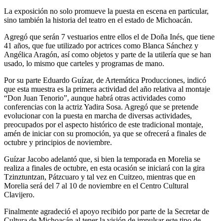
La exposición no solo promueve la puesta en escena en particular,
sino también la historia del teatro en el estado de Michoacán.
Agregó que serán 7 vestuarios entre ellos el de Doña Inés, que tiene
41 años, que fue utilizado por actrices como Blanca Sánchez y
Angélica Aragón, así como objetos y parte de la utilería que se han
usado, lo mismo que carteles y programas de mano.
Por su parte Eduardo Guízar, de Artemática Producciones, indicó
que esta muestra es la primera actividad del año relativa al montaje
“Don Juan Tenorio”, aunque habrá otras actividades como
conferencias con la actriz Yadira Sosa. Agregó que se pretende
evolucionar con la puesta en marcha de diversas actividades,
preocupados por el aspecto histórico de este tradicional montaje,
amén de iniciar con su promoción, ya que se ofrecerá a finales de
octubre y principios de noviembre.
Guízar Jacobo adelantó que, si bien la temporada en Morelia se
realiza a finales de octubre, en esta ocasión se iniciará con la gira
Tzinztuntzan, Pátzcuaro y tal vez en Cuitzeo, mientras que en
Morelia será del 7 al 10 de noviembre en el Centro Cultural
Clavijero.
Finalmente agradeció el apoyo recibido por parte de la Secretar de
Cultura de Michoacán al tener la visión de impulsar este tipo de