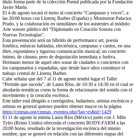
título forma parte de la colección Puntal publicada por la Fundación
Javier Marín.
El 4 de agosto tocará el turno al concierto “Campanas y voces”, a
las 20:00 horas con Llorenç Barber (España) y Montserrat Palacios
Prado, y la colaboración en simultáneo de los asistentes al módulo:
Arte sonoro público del “Diplomado en Creación Sonora con
Nuevas Tecnologías”.
Esta presentación será un híbrido de performance art, poesía
fonética, músicas habladas, electrónica, campanas y cantos, en una
libre, espontánea y rigurosa comunicación musical; un concierto
íntimo, de cámara, pero de degustación inmediata y furtiva.
Hermano menor de aquel otro sonar de ciudades o conciertos con
los campanarios y espadañas, que desde hace años constituye el
trabajo central de Llorenç Barber.
Cabe señalar que del 7 al 11 de agosto tendrá lugar el Taller
“Permite que suceda”, de Laura Ríos, de 10:30 a 14:30 en el cual se
abodarán temáticas como la forma de relacionarse del sonido con el
movimiento y la creación escénica.
Este taller está dirigido a coreógrafos, bailarines, artistas escénicos y
artistas en general quienes pueden obtener mayor en la página
https://cmmas.org/cmmas_
eventos.php?lan=es&id=1429
El 11 de agosto la misma Laura Ríos (México) junto con J. Milo
Tylro (Reino Unido) ofrecerán el concierto BODY-FARM a las
20:00 horas, resultado de la investigación escénica del mismo
nombre, que se generó en relación con las diferentes etapas del