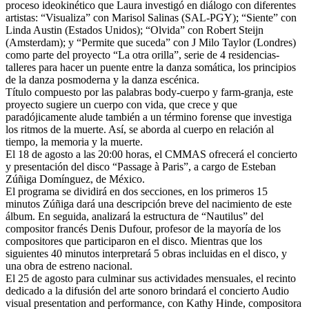
proceso ideokinético que Laura investigó en diálogo con diferentes
artistas: “Visualiza” con Marisol Salinas (SAL-PGY); “Siente” con
Linda Austin (Estados Unidos); “Olvida” con Robert Steijn
(Amsterdam); y “Permite que suceda” con J Milo Taylor (Londres)
como parte del proyecto “La otra orilla”, serie de 4 residencias-
talleres para hacer un puente entre la danza somática, los principios
de la danza posmoderna y la danza escénica.
Título compuesto por las palabras body-cuerpo y farm-granja, este
proyecto sugiere un cuerpo con vida, que crece y que
paradójicamente alude también a un término forense que investiga
los ritmos de la muerte. Así, se aborda al cuerpo en relación al
tiempo, la memoria y la muerte.
El 18 de agosto a las 20:00 horas, el CMMAS ofrecerá el concierto
y presentación del disco “Passage à Paris”, a cargo de Esteban
Zúñiga Domínguez, de México.
El programa se dividirá en dos secciones, en los primeros 15
minutos Zúñiga dará una descripción breve del nacimiento de este
álbum. En seguida, analizará la estructura de “Nautilus” del
compositor francés Denis Dufour, profesor de la mayoría de los
compositores que participaron en el disco. Mientras que los
siguientes 40 minutos interpretará 5 obras incluidas en el disco, y
una obra de estreno nacional.
El 25 de agosto para culminar sus actividades mensuales, el recinto
dedicado a la difusión del arte sonoro brindará el concierto Audio
visual presentation and performance, con Kathy Hinde, compositora