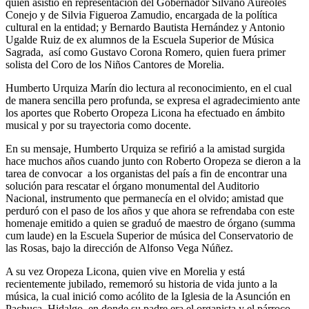
quien asistió en representación del Gobernador Silvano Aureoles
Conejo y de Silvia Figueroa Zamudio, encargada de la política
cultural en la entidad; y Bernardo Bautista Hernández y Antonio
Ugalde Ruiz de ex alumnos de la Escuela Superior de Música
Sagrada, así como Gustavo Corona Romero, quien fuera primer
solista del Coro de los Niños Cantores de Morelia.
Humberto Urquiza Marín dio lectura al reconocimiento, en el cual
de manera sencilla pero profunda, se expresa el agradecimiento ante
los aportes que Roberto Oropeza Licona ha efectuado en ámbito
musical y por su trayectoria como docente.
En su mensaje, Humberto Urquiza se refirió a la amistad surgida
hace muchos años cuando junto con Roberto Oropeza se dieron a la
tarea de convocar a los organistas del país a fin de encontrar una
solución para rescatar el órgano monumental del Auditorio
Nacional, instrumento que permanecía en el olvido; amistad que
perduró con el paso de los años y que ahora se refrendaba con este
homenaje emitido a quien se graduó de maestro de órgano (summa
cum laude) en la Escuela Superior de música del Conservatorio de
las Rosas, bajo la dirección de Alfonso Vega Núñez.
A su vez Oropeza Licona, quien vive en Morelia y está
recientemente jubilado, rememoró su historia de vida junto a la
música, la cual inició como acólito de la Iglesia de la Asunción en
Pachuca, Hidalgo, en donde su padre era el organista y el párroco,