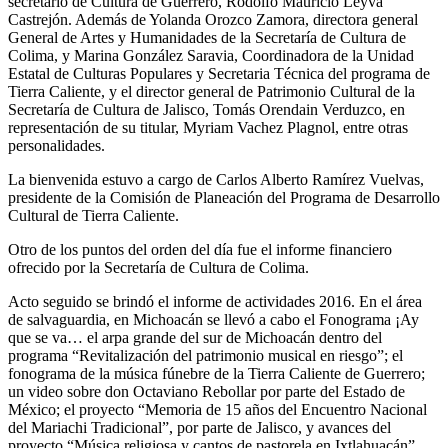
secretario de Cultura de Guerrero, Rodolfo Mauricio Leyva
Castrejón. Además de Yolanda Orozco Zamora, directora general
General de Artes y Humanidades de la Secretaría de Cultura de
Colima, y Marina González Saravia, Coordinadora de la Unidad
Estatal de Culturas Populares y Secretaria Técnica del programa de
Tierra Caliente, y el director general de Patrimonio Cultural de la
Secretaría de Cultura de Jalisco, Tomás Orendain Verduzco, en
representación de su titular, Myriam Vachez Plagnol, entre otras
personalidades.
La bienvenida estuvo a cargo de Carlos Alberto Ramírez Vuelvas,
presidente de la Comisión de Planeación del Programa de Desarrollo
Cultural de Tierra Caliente.
Otro de los puntos del orden del día fue el informe financiero
ofrecido por la Secretaría de Cultura de Colima.
Acto seguido se brindó el informe de actividades 2016. En el área
de salvaguardia, en Michoacán se llevó a cabo el Fonograma ¡Ay
que se va… el arpa grande del sur de Michoacán dentro del
programa “Revitalización del patrimonio musical en riesgo”; el
fonograma de la música fúnebre de la Tierra Caliente de Guerrero;
un video sobre don Octaviano Rebollar por parte del Estado de
México; el proyecto “Memoria de 15 años del Encuentro Nacional
del Mariachi Tradicional”, por parte de Jalisco, y avances del
proyecto “Música religiosa y cantos de pastorela en Ixtlahuacán”.