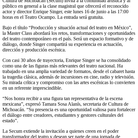
Cultura de Michoacán (Secum) invita a la comunidad artística y al
público en general a la clase magistral que ofrecerá el reconocido
actor y director Enrique Singer, este lunes 16 de junio a las 17:00
horas en el Teatro Ocampo. La entrada será gratuita.
Bajo el título “Producción y situación actual del teatro en México”,
la Master Class abordará los retos, transformaciones y oportunidades
del teatro contemporáneo en el país. Será un espacio formativo y de
diálogo, donde Singer compartirá su experiencia en actuación,
dirección y producción escénica.
Con casi 30 años de trayectoria, Enrique Singer se ha consolidado
como una de las figuras más relevantes del teatro nacional. Ha
trabajado en una amplia variedad de formatos, desde el cabaret hasta
la tragedia clásica, además de incursiones en cine, radio y televisión.
Su mirada crítica y compromiso con las artes escénicas lo convierten
en un referente imprescindible.
“Nos honra recibir a una figura tan representativa de la escena
mexicana”, expresó Tamara Sosa Alanís, secretaria de Cultura de
Michoacán. “Su presencia es una oportunidad valiosa para fortalecer
el diálogo entre creadores, estudiantes y gestores culturales del
estado”.
La Secum extiende la invitación a quienes creen en el poder
transformador del teatro y desean ser parte de una jornada de