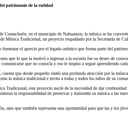
del patrimonio de la entidad
e Comachuén, en el municipio de Nahuatzen, la música se ha convertido
la de Música Tradicional, un proyecto respaldado por la Secretaría de C
 fomentar el aprecio por el legado artístico que forma parte del patrimo
smo que lo que la motivó a ingresar a la escuela fue su deseo de conoce
e comunicarse que no conocía y eso le inspira a seguir aprendiendo cada
a, cuenta que desde pequeño sintió una profunda atracción por la música
mo la música tradicional e invito a todas y todos los niños de su comun
ica Tradicional, este proyecto nació de la necesidad de dar continuida
umieron la responsabilidad de preservar y transmitir su música a las nue
gión, sino que también representa una oportunidad para que las y los j