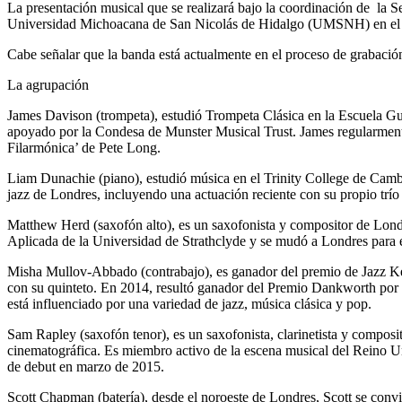
La presentación musical que se realizará bajo la coordinación de la
Universidad Michoacana de San Nicolás de Hidalgo (UMSNH) en el mar
Cabe señalar que la banda está actualmente en el proceso de grabació
La agrupación
James Davison (trompeta), estudió Trompeta Clásica en la Escuela Gu
apoyado por la Condesa de Munster Musical Trust. James regularmente
Filarmónica’ de Pete Long.
Liam Dunachie (piano), estudió música en el Trinity College de Camb
jazz de Londres, incluyendo una actuación reciente con su propio trí
Matthew Herd (saxofón alto), es un saxofonista y compositor de Lon
Aplicada de la Universidad de Strathclyde y se mudó a Londres para
Misha Mullov-Abbado (contrabajo), es ganador del premio de Jazz K
con su quinteto. En 2014, resultó ganador del Premio Dankworth por c
está influenciado por una variedad de jazz, música clásica y pop.
Sam Rapley (saxofón tenor), es un saxofonista, clarinetista y compos
cinematográfica. Es miembro activo de la escena musical del Reino Un
de debut en marzo de 2015.
Scott Chapman (batería), desde el noroeste de Londres, Scott se convi