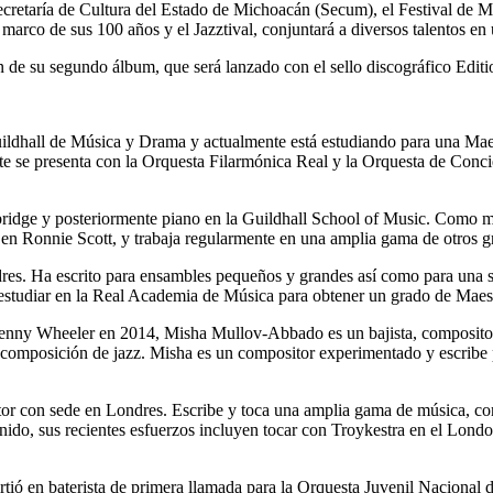
 Secretaría de Cultura del Estado de Michoacán (Secum), el Festival d
co de sus 100 años y el Jazztival, conjuntará a diversos talentos en
n de su segundo álbum, que será lanzado con el sello discográfico Edit
ildhall de Música y Drama y actualmente está estudiando para una Maes
 se presenta con la Orquesta Filarmónica Real y la Orquesta de Concie
ridge y posteriormente piano en la Guildhall School of Music. Como mú
o en Ronnie Scott, y trabaja regularmente en una amplia gama de otros g
dres. Ha escrito para ensambles pequeños y grandes así como para una
 estudiar en la Real Academia de Música para obtener un grado de Maes
enny Wheeler en 2014, Misha Mullov-Abbado es un bajista, compositor
omposición de jazz. Misha es un compositor experimentado y escribe par
itor con sede en Londres. Escribe y toca una amplia gama de música, con
ido, sus recientes esfuerzos incluyen tocar con Troykestra en el Londo
rtió en baterista de primera llamada para la Orquesta Juvenil Nacional 