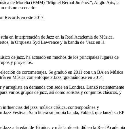
e Música de Morelia (FMM) “Miguel Bernal Jiménez”, Anglo Arts, la
 un mismo escenario.
ion Records en este 2017.
tría en Interpretación de Jazz en la Real Academia de Música,
rtos, la Orquesta Syd Lawrence y la banda de ‘Jazz en la
sico de jazz, ha actuado en muchos de los principales lugares de
rupos y proyectos.
 selección de cortometrajes. Se graduó en 2011 con un BA en Música
tría en Música con enfoque a Jazz, graduándose en 2014.
 y arreglista en demanda con sede en Londres. Lanzó recientemente
a varios grupos de jazz, así como solistas y conjuntos clásicos, y
 influencias del jazz, música clásica, contemporánea y
n Jazz Festival. Sam lidera su propia banda, Fabled, que lanzó su EP
de Jazz a la edad de 16 años, y más tarde estudió en la Real Academia