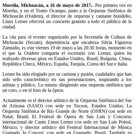
Morelia, Michoacán, a 16 de mayo de 2017.-
Por primera vez en
Morelia, y en el Teatro Ocampo, junto a la Orquesta Sinfónica de
Michoacán (Osidem), el director de orquesta y cantante brasileño,
Linus Lerner ofrecerá un concierto gratuito a todo el público de la
ciudad.
La cita para el evento organizado por la Secretaría de Cultura de
Michoacán (Secum), dependencia que encabeza Silvia Figueroa
Zamudio, es este viernes 19 de mayo a las 20:30 horas, momento en
el que la Osidem comparta el escenario con Lerner, quien ha
realizado diversas giras en Estados Unidos, Brasil, Bulgaria, China,
República Checa, México, España, Turquía, Corea del Sur e Italia.
Lerner ha sido elogiado por su carisma y pasión, cualidades que han
sido sello característico en sus presentaciones, inspirando a los
artistas y público. Lo mismo dirigiendo una orquesta sinfónica que
un coro, o en el foso de la ópera.
Actualmente es el director artístico de la Orquesta Sinfónica del Sur
de Arizona (SASO) con sede en Tucson, Estados Unidos; La
Orquesta Sinfónica de Río Grande do Norte (OSRN) con sede en
Natal, Brasil; El Festival de Ópera de San Luis y Concurso
internacional de Canto Linus Lerner con sede en San Luis Potosí,
México; y director artístico del Festival Internacional de Música
Gramado In Concert, con sede en Gramado, Brasil. También es