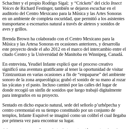
Schachter y el propio Rodrigo Sigal; y “Crickets” del ciclo
Insect
Voices
de Richard Festinger, también se dejaron escuchar en el
auditorio del Centro Mexicano para la Música y las Artes Sonoras
en un ambiente de completa oscuridad, que permitió a los asistentes
transportarse a escenarios natural a través de aleteos y sonidos de
aves y grillos.
Brenda Brown ha colaborado con el Centro Mexicano para la
Música y las Artesa Sonoras en ocasiones anteriores, y desarrolla
este proyecto desde el año 2012 en el marco del intercambio entre el
citado Centro y la Universidad de Manitoba en Winnipeg, Canadá.
En entrevista, Yeudiel Infante explicó que el proceso creativo
significó una aventura gratificante al tener la oportunidad de visitar
Tzintzuntzan en varias ocasiones a fin de “empaparse” del ambiente
sonoro de la zona arqueológica; grabó el sonido de su mano al rozar
las yácatas y el pasto. Incluso caminó por las calles del lugar de
donde recogió un sinfín de sonidos que luego trabajó digitalmente
para integrarlos en su proyecto.
Sentado en dicho espacio natural, sede del señorío p’urhépecha y
centro ceremonial en su tiempo constituido por un conjunto de
templos, Infante Esquivel se imaginó como un colibrí el cual llegaba
por primera vez para encontrar su lugar.