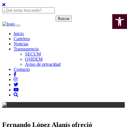
Open 
Inicio
Cartelera
Noticias
Transparencia
SECUM
OSIDEM
Aviso de privacidad
Contacto
Fernando López Alanís ofreció