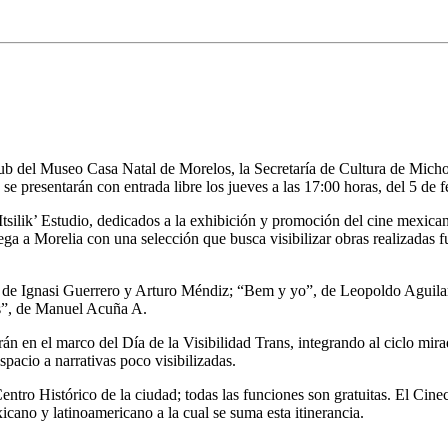
 del Museo Casa Natal de Morelos, la Secretaría de Cultura de Michoac
e presentarán con entrada libre los jueves a las 17:00 horas, del 5 de f
ilik’ Estudio, dedicados a la exhibición y promoción del cine mexican
ega a Morelia con una selección que busca visibilizar obras realizadas fu
az”, de Ignasi Guerrero y Arturo Méndiz; “Bem y yo”, de Leopoldo Aguila
nos”, de Manuel Acuña A.
rán en el marco del Día de la Visibilidad Trans, integrando al ciclo mir
pacio a narrativas poco visibilizadas.
tro Histórico de la ciudad; todas las funciones son gratuitas. El Cinec
cano y latinoamericano a la cual se suma esta itinerancia.