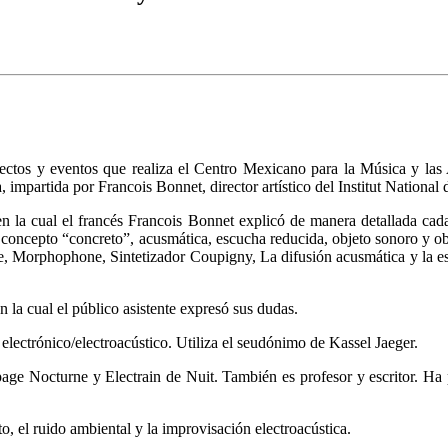
tos y eventos que realiza el Centro Mexicano para la Música y las 
impartida por Francois Bonnet, director artístico del Institut National
en la cual el francés Francois Bonnet explicó de manera detallada ca
l concepto “concreto”, acusmática, escucha reducida, objeto sonoro y ob
Morphophone, Sintetizador Coupigny, La difusión acusmática y la estr
n la cual el público asistente expresó sus dudas.
electrónico/electroacústico. Utiliza el seudónimo de Kassel Jaeger.
age Nocturne y Electrain de Nuit. También es profesor y escritor. Ha 
o, el ruido ambiental y la improvisación electroacústica.