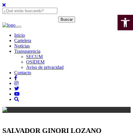
Open 
Inicio
Cartelera
Noticias
Transparencia
SECUM
OSIDEM
Aviso de privacidad
Contacto
SALVADOR GINORI LOZANO