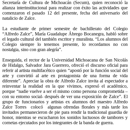
Secretaría de Cultura de Michoacán (Secum), quien reconoció la
alianza interinstitucional para realizar con éxito las actividades que
comenzaron el pasado 12 del presente, fecha del aniversario del
natalicio de Zalce.
La estudiante de primer semestre de bachillerato del Colegio
“Alfredo Zalce”, María Guadalupe Ábrego Bocanegra, habló sobre
el legado cultural del también escritor y muralista. “Los alumnos del
Colegio siempre lo tenemos presente, lo recordamos no con
nostalgia, sino con gran alegría”.
Enseguida, el rector de la Universidad Michoacana de San Nicolás
de Hidalgo, Salvador Jara Guerrero, ofreció el discurso oficial para
referir al artista multifacético quien “apostó por la función social del
arte y convirtió al arte en protagonista de una forma de vida
diferente”. Apreciar la obra de Alfredo Zalce invita al espectador a
reinventar la realidad en la que vivimos, expresó el académico,
porque “nadie vuelve a ser el mismo como persona comprometida –
con su entorno social- después de ver una exposición de Zalce”. El
grupo de funcionarios y artistas ex alumnos del maestro Alfredo
Zalce Torres colocó algunas ofrendas florales y más tarde los
invitados permanecieron de pie para rendir la tradicional guardia de
honor, mientras se escucharon los sonidos luctuosos de tambores y
cornetas ejecutados por los integrantes de la banda de guerra.