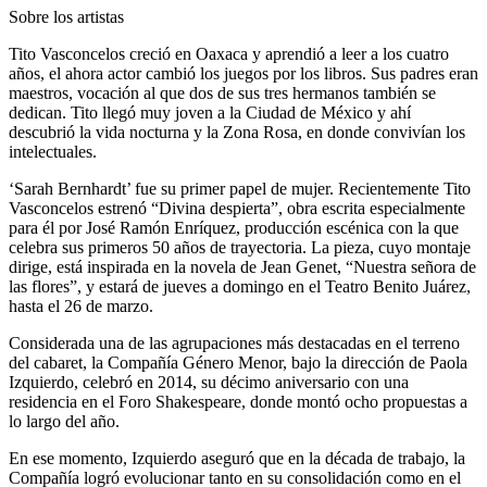
Sobre los artistas
Tito Vasconcelos creció en Oaxaca y aprendió a leer a los cuatro
años, el ahora actor cambió los juegos por los libros. Sus padres eran
maestros, vocación al que dos de sus tres hermanos también se
dedican. Tito llegó muy joven a la Ciudad de México y ahí
descubrió la vida nocturna y la Zona Rosa, en donde convivían los
intelectuales.
‘Sarah Bernhardt’ fue su primer papel de mujer. Recientemente Tito
Vasconcelos estrenó “Divina despierta”, obra escrita especialmente
para él por José Ramón Enríquez, producción escénica con la que
celebra sus primeros 50 años de trayectoria. La pieza, cuyo montaje
dirige, está inspirada en la novela de Jean Genet, “Nuestra señora de
las flores”, y estará de jueves a domingo en el Teatro Benito Juárez,
hasta el 26 de marzo.
Considerada una de las agrupaciones más destacadas en el terreno
del cabaret, la Compañía Género Menor, bajo la dirección de Paola
Izquierdo, celebró en 2014, su décimo aniversario con una
residencia en el Foro Shakespeare, donde montó ocho propuestas a
lo largo del año.
En ese momento, Izquierdo aseguró que en la década de trabajo, la
Compañía logró evolucionar tanto en su consolidación como en el