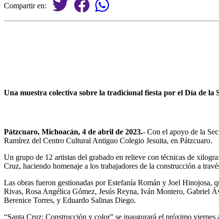
Compartir en:
Una muestra colectiva sobre la tradicional fiesta por el Día de la
Pátzcuaro, Michoacán, 4 de abril de 2023.-
Con el apoyo de la Secr
Ramírez del Centro Cultural Antiguo Colegio Jesuita, en Pátzcuaro.
Un grupo de 12 artistas del grabado en relieve con técnicas de xilograf
Cruz, haciendo homenaje a los trabajadores de la construcción a través
Las obras fueron gestionadas por Estefanía Román y Joel Hinojosa, qu
Rivas, Rosa Angélica Gómez, Jesús Reyna, Iván Montero, Gabriel Áva
Berenice Torres, y Eduardo Salinas Diego.
“Santa Cruz: Construcción y color” se inaugurará el próximo viernes a