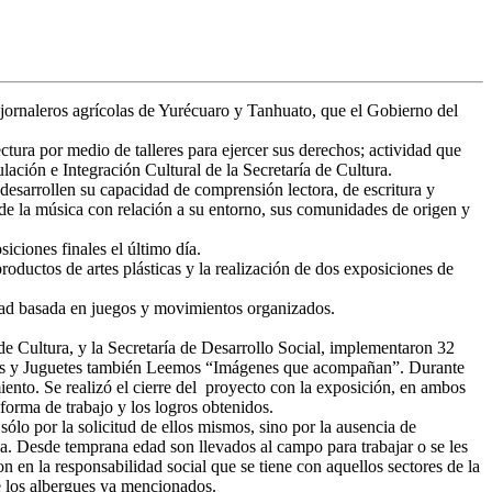
 jornaleros agrícolas de Yurécuaro y Tanhuato, que el Gobierno del
tura por medio de talleres para ejercer sus derechos; actividad que
ación e Integración Cultural de la Secretaría de Cultura.
desarrollen su capacidad de comprensión lectora, de escritura y
o de la música con relación a su entorno, sus comunidades de origen y
iciones finales el último día.
productos de artes plásticas y la realización de dos exposiciones de
ividad basada en juegos y movimientos organizados.
e Cultura, y la Secretaría de Desarrollo Social, implementaron 32
uegos y Juguetes también Leemos “Imágenes que acompañan”. Durante
miento. Se realizó el cierre del proyecto con la exposición, en ambos
 forma de trabajo y los logros obtenidos.
sólo por la solicitud de ellos mismos, sino por la ausencia de
dica. Desde temprana edad son llevados al campo para trabajar o se les
 en la responsabilidad social que se tiene con aquellos sectores de la
de los albergues ya mencionados.