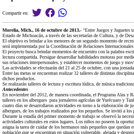
Compartir en:
Morelia, Mich., 16 de octubre de 2013.-
“Entre Juegos y Juguetes t
Estado de Michoacán, a través de las secretarías de Cultura, y de Desa
El objetivo es brindar a los menores de un segundo momento de recreac
será implementada por la Coordinación de Relaciones Internacionales y
El proyecto busca brindar momentos de encuentro con la palabra escrit
lectura compartida. Persigue desarrollar habilidades motoras por medio
sus relaciones interpersonales, y establecer momentos de juego y movi
Las actividades se efectuarán del 21 al 25 de octubre, con una jornada 
Entre las metas se encuentran realizar 32 talleres de distintas discipl
dichos productos.
Se realizarán talleres de lectura y escritura lúdica, de música tradici
Antecedentes
En noviembre del 2012, de manera coordinada, el Programa Alas y Raíc
talleres en los albergues para jornaleros agrícolas de Yurécuaro y 
cuatro días se desarrollaron actividades en torno a la elaboración de 
albergues, de los trabajos realizados por los pequeños. Se invitó a los 
Durante la estadía del primer momento de trabajo se observó la necesid
actividades culturales en estos lugares. Los niños no poseen la oportun
asigna la tarea de cuidar de los hermanos más pequeños que quedan en e
población que se encuentran en situación vulnerable, alejada y desprot