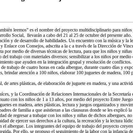
ambién leemos” es el nombre del proyecto multidisciplinario para niños
rrollo Social, llevarán a cabo del 21 al 25 de octubre del presente año.
ión y de desarrollo de habilidades. Un encuentro con la música y la lec
 Enlace con Consejos, adscrita a la c a través de la Dirección de Vincul
a por medio de diversas técnicas de lectura, para que los niños y niñas 
 del trabajo con materiales diversos; sensibilizar a los niños por medi
miento que ayuden en la integración grupal y resolución de conflictos.
de trabajo de cuatro horas en cada albergue, durante cuatro días y expos
inas, brindar atención a 100 niños, elaborar 100 juguetes de madera, 100 
onal, de artes plásticas, de elaboración de juguete en madera, y una act
es, y la Coordinación de Relaciones Internacionales de la Secretaría d
Tanhuato con los niños de 1 a 13 años, por medio del proyecto Entre J
juguetes en madera, artes plásticas, lectura y juegos organizados y movi
padres de familia a que asistieran a las clausuras donde se les explicó la
ad de regresar a trabajar con los niños y niñas de dichos albergues, no 
idad de ejercer sus derechos a la cultura, la recreación y la lectura lú
l albergue. Los integrantes del equipo de trabajo del proyecto creyeron
egida. Por ello, se propuso el seguimiento de la labor con la infancia 