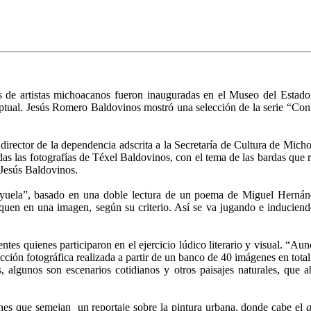
s de artistas michoacanos fueron inauguradas en el Museo del Estado, 
ceptual. Jesús Romero Baldovinos mostró una selección de la serie “Co
 director de la dependencia adscrita a la Secretaría de Cultura de Mic
das las fotografías de Téxel Baldovinos, con el tema de las bardas que r
 Jesús Baldovinos.
rayuela”, basado en una doble lectura de un poema de Miguel Hernánd
oloquen en una imagen, según su criterio. Así se va jugando e induciend
tentes quienes participaron en el ejercicio lúdico literario y visual. “A
cción fotográfica realizada a partir de un banco de 40 imágenes en total
 algunos son escenarios cotidianos y otros paisajes naturales, que ab
nes que semejan un reportaje sobre la pintura urbana, donde cabe el
g