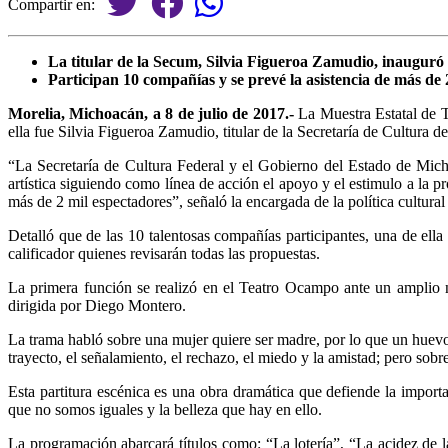
Compartir en:
La titular de la Secum, Silvia Figueroa Zamudio, inauguró 
Participan 10 compañías y se prevé la asistencia de más de 
Morelia, Michoacán, a 8 de julio de 2017.-
La Muestra Estatal de Te
ella fue Silvia Figueroa Zamudio, titular de la Secretaría de Cultura
“La Secretaría de Cultura Federal y el Gobierno del Estado de Micho
artística siguiendo como línea de acción el apoyo y el estimulo a la 
más de 2 mil espectadores”, señaló la encargada de la política cultural 
Detalló que de las 10 talentosas compañías participantes, una de ell
calificador quienes revisarán todas las propuestas.
La primera función se realizó en el Teatro Ocampo ante un amplio 
dirigida por Diego Montero.
La trama habló sobre una mujer quiere ser madre, por lo que un huevo 
trayecto, el señalamiento, el rechazo, el miedo y la amistad; pero sobr
Esta partitura escénica es una obra dramática que defiende la importa
que no somos iguales y la belleza que hay en ello.
La programación abarcará títulos como: “La lotería”, “La acidez de l