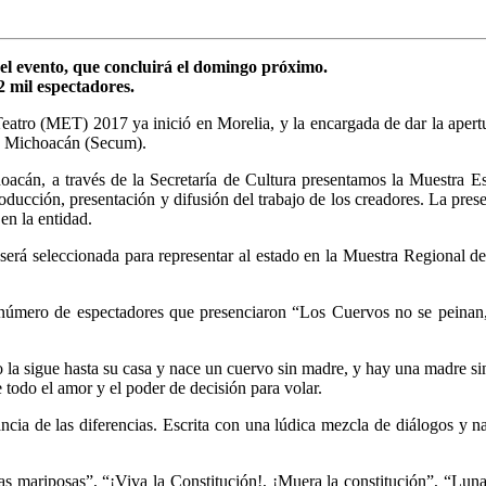
el evento, que concluirá el domingo próximo.
2 mil espectadores.
atro (MET) 2017 ya inició en Morelia, y la encargada de dar la apertura
 de Michoacán (Secum).
acán, a través de la Secretaría de Cultura presentamos la Muestra Est
producción, presentación y difusión del trabajo de los creadores. La pre
en la entidad.
a será seleccionada para representar al estado en la Muestra Regional 
número de espectadores que presenciaron “Los Cuervos no se peinan, 
la sigue hasta su casa y nace un cuervo sin madre, y hay una madre sin 
e todo el amor y el poder de decisión para volar.
ncia de las diferencias. Escrita con una lúdica mezcla de diálogos y nar
as mariposas”, “¡Viva la Constitución!, ¡Muera la constitución”, “Luna”