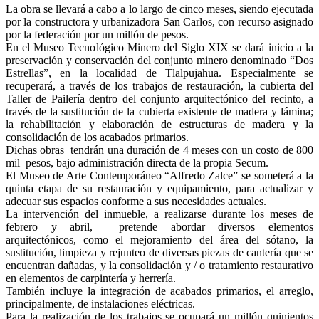
La obra se llevará a cabo a lo largo de cinco meses, siendo ejecutada
por la constructora y urbanizadora San Carlos, con recurso asignado
por la federación por un millón de pesos.
En el Museo Tecnológico Minero del Siglo XIX se dará inicio a la
preservación y conservación del conjunto minero denominado “Dos
Estrellas”, en la localidad de Tlalpujahua. Especialmente se
recuperará, a través de los trabajos de restauración, la cubierta del
Taller de Pailería dentro del conjunto arquitectónico del recinto, a
través de la sustitución de la cubierta existente de madera y lámina;
la rehabilitación y elaboración de estructuras de madera y la
consolidación de los acabados primarios.
Dichas obras tendrán una duración de 4 meses con un costo de 800
mil pesos, bajo administración directa de la propia Secum.
El Museo de Arte Contemporáneo “Alfredo Zalce” se someterá a la
quinta etapa de su restauración y equipamiento, para actualizar y
adecuar sus espacios conforme a sus necesidades actuales.
La intervención del inmueble, a realizarse durante los meses de
febrero y abril, pretende abordar diversos elementos
arquitectónicos, como el mejoramiento del área del sótano, la
sustitución, limpieza y rejunteo de diversas piezas de cantería que se
encuentran dañadas, y la consolidación y / o tratamiento restaurativo
en elementos de carpintería y herrería.
También incluye la integración de acabados primarios, el arreglo,
principalmente, de instalaciones eléctricas.
Para la realización de los trabajos se ocupará un millón quinientos