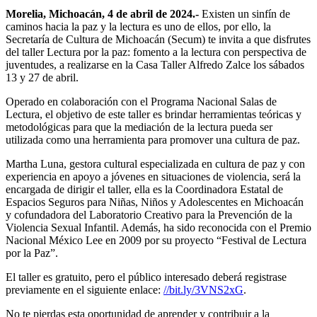
Morelia, Michoacán, 4 de abril de 2024.-
Existen un sinfín de
caminos hacia la paz y la lectura es uno de ellos, por ello, la
Secretaría de Cultura de Michoacán (Secum) te invita a que disfrutes
del taller Lectura por la paz: fomento a la lectura con perspectiva de
juventudes, a realizarse en la Casa Taller Alfredo Zalce los sábados
13 y 27 de abril.
Operado en colaboración con el Programa Nacional Salas de
Lectura, el objetivo de este taller es brindar herramientas teóricas y
metodológicas para que la mediación de la lectura pueda ser
utilizada como una herramienta para promover una cultura de paz.
Martha Luna, gestora cultural especializada en cultura de paz y con
experiencia en apoyo a jóvenes en situaciones de violencia, será la
encargada de dirigir el taller, ella es la Coordinadora Estatal de
Espacios Seguros para Niñas, Niños y Adolescentes en Michoacán
y cofundadora del Laboratorio Creativo para la Prevención de la
Violencia Sexual Infantil. Además, ha sido reconocida con el Premio
Nacional México Lee en 2009 por su proyecto “Festival de Lectura
por la Paz”.
El taller es gratuito, pero el público interesado deberá registrase
previamente en el siguiente enlace:
//bit.ly/3VNS2xG
.
No te pierdas esta oportunidad de aprender y contribuir a la