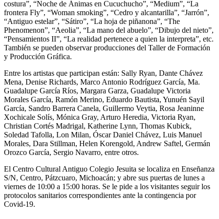
costura”, “Noche de Ánimas en Cucuchucho”, “Medium”, “La
frontera Fly”, “Woman smoking”, “Cedro y alcantarilla”, “Jarrón”,
“Antiguo estelar”, “Sátiro”, “La hoja de piñanona”, “The
Phenomenon”, “Aeolia”, “La mano del abuelo”, “Dibujo del nieto”,
“Pensamientos II”, “La realidad pertenece a quien la interpreta”, etc.
También se pueden observar producciones del Taller de Formación
y Producción Gráfica.
Entre los artistas que participan están: Sally Ryan, Dante Chávez
Mena, Denise Richards, Marco Antonio Rodríguez García, Ma.
Guadalupe García Ríos, Margara Garza, Guadalupe Victoria
Morales García, Ramón Merino, Eduardo Bautista, Yunuén Sayil
García, Sandro Barrera Canela, Guillermo Veytia, Rosa Jeaninne
Xochicale Solís, Mónica Gray, Arturo Heredia, Victoria Ryan,
Christian Cortés Madrigal, Katherine Lynn, Thomas Kubick,
Soledad Tafolla, Lon Milan, Óscar Daniel Chávez, Luis Manuel
Morales, Dara Stillman, Helen Korengold, Andrew Saftel, Germán
Orozco García, Sergio Navarro, entre otros.
El Centro Cultural Antiguo Colegio Jesuita se localiza en Enseñanza
S/N, Centro, Pátzcuaro, Michoacán; y abre sus puertas de lunes a
viernes de 10:00 a 15:00 horas. Se le pide a los visitantes seguir los
protocolos sanitarios correspondientes ante la contingencia por
Covid-19.