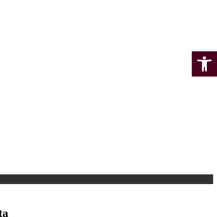
Open 
ta