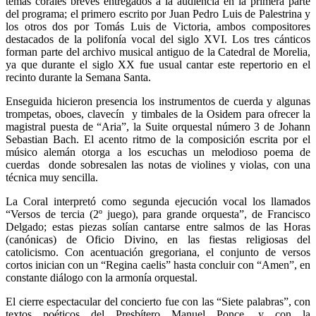
temas corales breves entregados a la audiencia en la primera parte
del programa; el primero escrito por Juan Pedro Luis de Palestrina y
los otros dos por Tomás Luis de Victoria, ambos compositores
destacados de la polifonía vocal del siglo XVI. Los tres cánticos
forman parte del archivo musical antiguo de la Catedral de Morelia,
ya que durante el siglo XX fue usual cantar este repertorio en el
recinto durante la Semana Santa.
Enseguida hicieron presencia los instrumentos de cuerda y algunas
trompetas, oboes, clavecín y timbales de la Osidem para ofrecer la
magistral puesta de “Aria”, la Suite orquestal número 3 de Johann
Sebastian Bach. El acento ritmo de la composición escrita por el
músico alemán otorga a los escuchas un melodioso poema de
cuerdas donde sobresalen las notas de violines y violas, con una
técnica muy sencilla.
La Coral interpretó como segunda ejecución vocal los llamados
“Versos de tercia (2º juego), para grande orquesta”, de Francisco
Delgado; estas piezas solían cantarse entre salmos de las Horas
(canónicas) de Oficio Divino, en las fiestas religiosas del
catolicismo. Con acentuación gregoriana, el conjunto de versos
cortos inician con un “Regina caelis” hasta concluir con “Amen”, en
constante diálogo con la armonía orquestal.
El cierre espectacular del concierto fue con las “Siete palabras”, con
textos poéticos del Presbítero Manuel Ponce, y con la