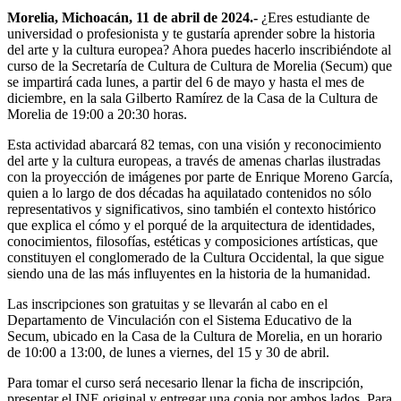
Morelia, Michoacán, 11 de abril de 2024.-
¿Eres estudiante de
universidad o profesionista y te gustaría aprender sobre la historia
del arte y la cultura europea? Ahora puedes hacerlo inscribiéndote al
curso de la Secretaría de Cultura de Cultura de Morelia (Secum) que
se impartirá cada lunes, a partir del 6 de mayo y hasta el mes de
diciembre, en la sala Gilberto Ramírez de la Casa de la Cultura de
Morelia de 19:00 a 20:30 horas.
Esta actividad abarcará 82 temas, con una visión y reconocimiento
del arte y la cultura europeas, a través de amenas charlas ilustradas
con la proyección de imágenes por parte de Enrique Moreno García,
quien a lo largo de dos décadas ha aquilatado contenidos no sólo
representativos y significativos, sino también el contexto histórico
que explica el cómo y el porqué de la arquitectura de identidades,
conocimientos, filosofías, estéticas y composiciones artísticas, que
constituyen el conglomerado de la Cultura Occidental, la que sigue
siendo una de las más influyentes en la historia de la humanidad.
Las inscripciones son gratuitas y se llevarán al cabo en el
Departamento de Vinculación con el Sistema Educativo de la
Secum, ubicado en la Casa de la Cultura de Morelia, en un horario
de 10:00 a 13:00, de lunes a viernes, del 15 y 30 de abril.
Para tomar el curso será necesario llenar la ficha de inscripción,
presentar el INE original y entregar una copia por ambos lados. Para