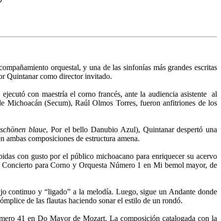
compañamiento orquestal, y una de las sinfonías más grandes escritas
r Quintanar como director invitado.
ejecutó con maestría el corno francés, ante la audiencia asistente al
 de Michoacán (Secum), Raúl Olmos Torres, fueron anfitriones de los
schönen blaue
, Por el bello Danubio Azul), Quintanar despertó una
n en ambas composiciones de estructura amena.
cibidas con gusto por el público michoacano para enriquecer su acervo
n del Concierto para Corno y Orquesta Número 1 en Mi bemol mayor, de
flujo continuo y “ligado” a la melodía. Luego, sigue un Andante donde
cómplice de las flautas haciendo sonar el estilo de un rondó.
 Número 41 en Do Mayor de Mozart. La composición catalogada con la