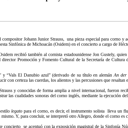
l compositor Johann Junior Strauss, una pieza especial para corno y a
sta Sinfónica de Michoacán (Osidem) en el concierto a cargo de Hécto
Osidem recibió también al cornista estadounidense Jon Gustely, quien 
el director Promoción y Fomento Cultural de la Secretaría de Cultura
r” y “Vals El Danubio azul” (derivado de su título en alemán
An der 
cir con certeza las cuerdas, los alientos y las percusiones que resalta
o Strauss y conocidas de forma amplia a nivel internacional, fueron re
mostrar las cualidades sonoras del corno inglés, mediante la ejecució
estilo
legato
para el corno, es decir, el instrumento solista lleva un 
 mismo. Y, para concluir, se interpretó otro Allegro, donde el corno es 
este concierto se acentuó con la exposición magistral de la Sinfonía