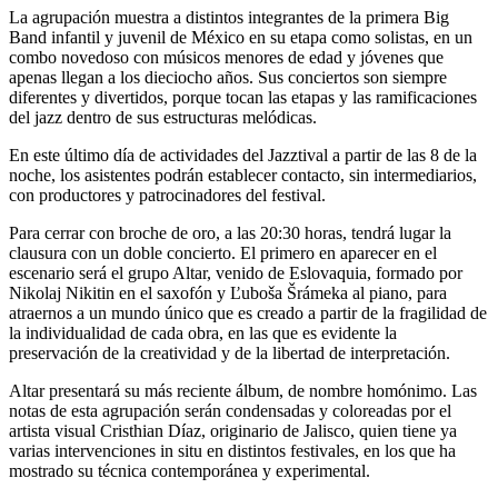
La agrupación muestra a distintos integrantes de la primera Big
Band infantil y juvenil de México en su etapa como solistas, en un
combo novedoso con músicos menores de edad y jóvenes que
apenas llegan a los dieciocho años. Sus conciertos son siempre
diferentes y divertidos, porque tocan las etapas y las ramificaciones
del jazz dentro de sus estructuras melódicas.
En este último día de actividades del Jazztival a partir de las 8 de la
noche, los asistentes podrán establecer contacto, sin intermediarios,
con productores y patrocinadores del festival.
Para cerrar con broche de oro, a las 20:30 horas, tendrá lugar la
clausura con un doble concierto. El primero en aparecer en el
escenario será el grupo Altar, venido de Eslovaquia, formado por
Nikolaj Nikitin en el saxofón y Ľuboša Šrámeka al piano, para
atraernos a un mundo único que es creado a partir de la fragilidad de
la individualidad de cada obra, en las que es evidente la
preservación de la creatividad y de la libertad de interpretación.
Altar presentará su más reciente álbum, de nombre homónimo. Las
notas de esta agrupación serán condensadas y coloreadas por el
artista visual Cristhian Díaz, originario de Jalisco, quien tiene ya
varias intervenciones in situ en distintos festivales, en los que ha
mostrado su técnica contemporánea y experimental.