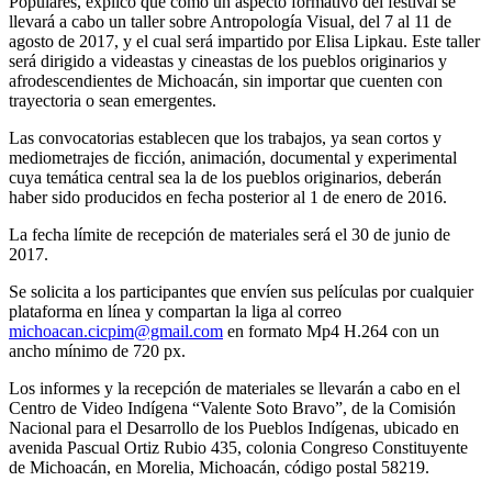
Populares, explicó que como un aspecto formativo del festival se
llevará a cabo un taller sobre Antropología Visual, del 7 al 11 de
agosto de 2017, y el cual será impartido por Elisa Lipkau. Este taller
será dirigido a videastas y cineastas de los pueblos originarios y
afrodescendientes de Michoacán, sin importar que cuenten con
trayectoria o sean emergentes.
Las convocatorias establecen que los trabajos, ya sean cortos y
mediometrajes de ficción, animación, documental y experimental
cuya temática central sea la de los pueblos originarios, deberán
haber sido producidos en fecha posterior al 1 de enero de 2016.
La fecha límite de recepción de materiales será el 30 de junio de
2017.
Se solicita a los participantes que envíen sus películas por cualquier
plataforma en línea y compartan la liga al correo
michoacan.cicpim@gmail.com
en formato Mp4 H.264 con un
ancho mínimo de 720 px.
Los informes y la recepción de materiales se llevarán a cabo en el
Centro de Video Indígena “Valente Soto Bravo”, de la Comisión
Nacional para el Desarrollo de los Pueblos Indígenas, ubicado en
avenida Pascual Ortiz Rubio 435, colonia Congreso Constituyente
de Michoacán, en Morelia, Michoacán, código postal 58219.