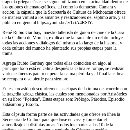
tragedia griega clásica se siguen utilizando en la actualidad dentro de
los guiones cinematográficos, tal como lo demuestra Cámara y
acción, la cápsula que la Secretaría de Cultura de Michoacán ofrece
de manera virtual a los amantes y realizadores del séptimo arte, y al
público en general https://youtu.be/-vTciA4RSlY.
René Rubio Garibay, maestro tallerista de guion de cine de la Casa
de la Cultura de Morelia, explica que la trama de un relato incluye
todas las acciones y diálogos del mismo a lo largo de la historia, y
cada cultura del mundo ha planteado sus propias etapas para la
trama.
Agrega Rubio Garibay que todas ellas coinciden en algo, al
principio todo está en calma después la calma se rompe, se realizan
varios esfuerzos para recuperar la calma pérdida y al final la calma
se recupera o se pierde para siempre.
En esta ocasión descubriremos las etapas de la trama de acuerdo con
la tragedia griega clásica, las cuales son mencionadas por Aristóteles
en su libro “Poética”. Estas etapas son: Prólogo, Párodos, Episodio
Estásimon y Éxodo.
Esta cápsula forma parte de las actividades que ofrece en línea la
Secretaría de Cultura para quedarse en casa y fomentar el
aprendizaje en distintas áreas. Todos los martes a las 10 de la
mañana se estrena un nuevo capítulo de Cámara y acción.