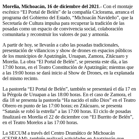
Morelia, Michoacán, 16 de diciembre del 2021
.- Con el montaje
escénico “El Portal de Belén” de la compañía Ciclorama, arranca el
programa del Gobierno del Estado, “Michoacán Navideño”, que la
Secretaría de Cultura impulsa para recuperar la tradición de las
posadas como un espacio de convivencia social, colaboración
comunitaria y reconstruir los valores de paz y armonía.
A partir de hoy, se llevarán a cabo las posadas tradicionales,
presentación de villancicos y show de drones en espacios públicos
de los municipios de Apatzingán, Uruapan, Zamora, Zitácuaro y
Morelia. La obra “El Portal de Belén”, se presenta este día, a las
17:00 horas, en el Teatro Constitución de Apatzingán; mientras que
a las 19:00 horas se dará inicio al Show de Drones, en la explanada
del mismo recinto.
La pastorela “El Portal de Belén”, también se presentará el día 17 en
la Pérgola de Uruapan a las 18:00 horas. En el caso de Zamora, el
día 18 se presenta la pastorela “Ha nacido el niño Dios” en el Teatro
Obrero en punto de las 17:00 horas; en Zitácuaro, se presenta
“Satanás se robó la estrella” a las 17:00 horas. El ciclo de posadas
finalizará en Morelia el 22 de diciembre con “El Burrito de Belén”,
en el Teatro Morelos a las 17:00 horas.
La SECUM a través del Centro Dramático de Michoacán
(CEDRAM), también realizará actividades en Apatzingán que