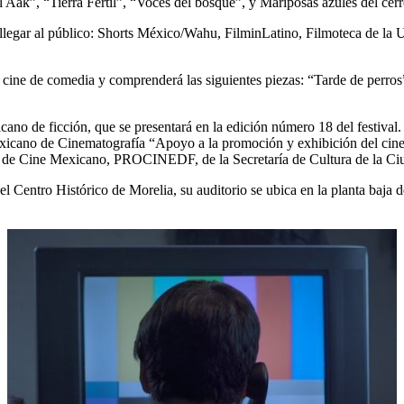
Aak”, “Tierra Fértil”, “Voces del bosque”, y Mariposas azules del cerr
ra llegar al público: Shorts México/Wahu, FilminLatino, Filmoteca de 
o cine de comedia y comprenderá las siguientes piezas: “Tarde de perro
xicano de ficción, que se presentará en la edición número 18 del festiv
xicano de Cinematografía “Apoyo a la promoción y exhibición del cine
llo de Cine Mexicano, PROCINEDF, de la Secretaría de Cultura de la C
el Centro Histórico de Morelia, su auditorio se ubica en la planta baja de