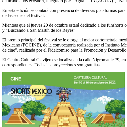
dedicado a los ecoshort, integrado por: “Agua”. “JA (AGUA)”, “Najil 
En esta edición se contará con presencia de diversas plataformas pa
de las sedes del festival.
Mientras que el jueves 20 de octubre estará dedicado a los funshorts 
y “Buscando a San Martín de los Reyes”.
El premio principal del festival se le otorga al mejor cortometraje me
Mexicano (FOCINE), de la convocatoria realizada por el Instituto Me
de cine”, realizada por el Fideicomiso para la Promoción y Desarro
El Centro Cultural Clavijero se localiza en la calle Nigromante 79, en 
correspondientes. Todas las proyecciones son gratuitas.