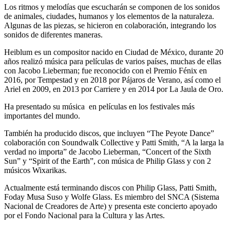
Los ritmos y melodías que escucharán se componen de los sonidos
de animales, ciudades, humanos y los elementos de la naturaleza.
Algunas de las piezas, se hicieron en colaboración, integrando los
sonidos de diferentes maneras.
Heiblum es un compositor nacido en Ciudad de México, durante 20
años realizó música para películas de varios países, muchas de ellas
con Jacobo Lieberman; fue reconocido con el Premio Fénix en
2016, por Tempestad y en 2018 por Pájaros de Verano, así como el
Ariel en 2009, en 2013 por Carriere y en 2014 por La Jaula de Oro.
Ha presentado su música en películas en los festivales más
importantes del mundo.
También ha producido discos, que incluyen “The Peyote Dance”
colaboración con Soundwalk Collective y Patti Smith, “A la larga la
verdad no importa” de Jacobo Lieberman, “Concert of the Sixth
Sun” y “Spirit of the Earth”, con música de Philip Glass y con 2
músicos Wixarikas.
Actualmente está terminando discos con Philip Glass, Patti Smith,
Foday Musa Suso y Wolfe Glass. Es miembro del SNCA (Sistema
Nacional de Creadores de Arte) y presenta este concierto apoyado
por el Fondo Nacional para la Cultura y las Artes.