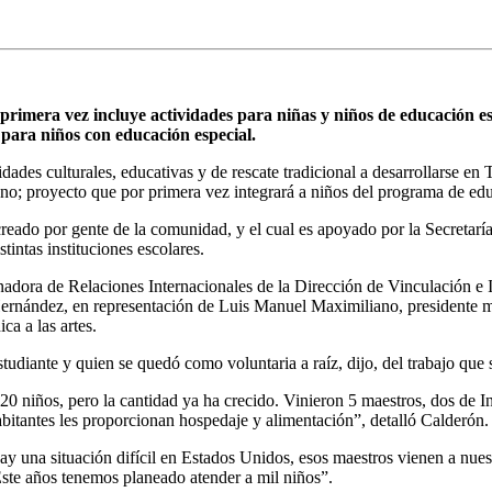
r primera vez incluye actividades para niñas y niños de educación es
para niños con educación especial.
dades culturales, educativas y de rescate tradicional a desarrollarse en 
; proyecto que por primera vez integrará a niños del programa de edu
eado por gente de la comunidad, y el cual es apoyado por la Secretar
tintas instituciones escolares.
dora de Relaciones Internacionales de la Dirección de Vinculación e I
ernández, en representación de Luis Manuel Maximiliano, presidente m
ca a las artes.
udiante y quien se quedó como voluntaria a raíz, dijo, del trabajo que 
20 niños, pero la cantidad ya ha crecido. Vinieron 5 maestros, dos de I
bitantes les proporcionan hospedaje y alimentación”, detalló Calderón.
ay una situación difícil en Estados Unidos, esos maestros vienen a nu
 Este años tenemos planeado atender a mil niños”.