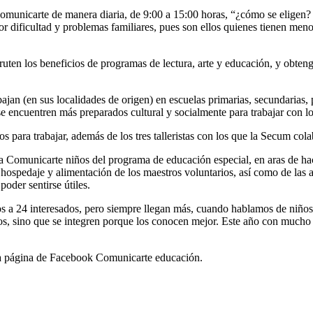
omunicarte de manera diaria, de 9:00 a 15:00 horas, “¿cómo se eligen?
r dificultad y problemas familiares, pues son ellos quienes tienen menor
fruten los beneficios de programas de lectura, arte y educación, y obte
jan (en sus localidades de origen) en escuelas primarias, secundarias, 
, se encuentren más preparados cultural y socialmente para trabajar con lo
os para trabajar, además de los tres talleristas con los que la Secum co
a Comunicarte niños del programa de educación especial, en aras de hacer
hospedaje y alimentación de los maestros voluntarios, así como de las a
poder sentirse útiles.
 a 24 interesados, pero siempre llegan más, cuando hablamos de niños c
ijos, sino que se integren porque los conocen mejor. Este año con much
 la página de Facebook Comunicarte educación.