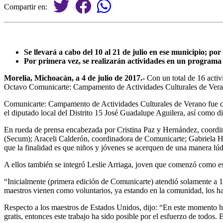
Compartir en:
Se llevará a cabo del 10 al 21 de julio en ese municipio; po
Por primera vez, se realizarán actividades en un programa 
Morelia, Michoacán, a 4 de julio de 2017.-
Con un total de 16 activi
Octavo Comunicarte: Campamento de Actividades Culturales de Verano
Comunicarte: Campamento de Actividades Culturales de Verano fue cr
el diputado local del Distrito 15 José Guadalupe Aguilera, así como dis
En rueda de prensa encabezada por Cristina Paz y Hernández, coordina
(Secum); Araceli Calderón, coordinadora de Comunicarte; Gabriela H
que la finalidad es que niños y jóvenes se acerquen de una manera lúdi
A ellos también se integró Leslie Arriaga, joven que comenzó como est
“Inicialmente (primera edición de Comunicarte) atendió solamente a 1
maestros vienen como voluntarios, ya estando en la comunidad, los ha
Respecto a los maestros de Estados Unidos, dijo: “En este momento h
gratis, entonces este trabajo ha sido posible por el esfuerzo de todos.