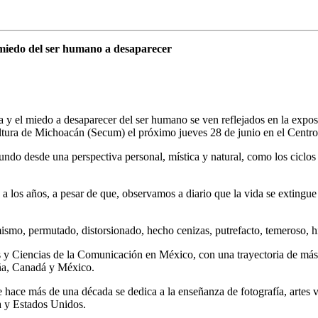
 miedo del ser humano a desaparecer
y el miedo a desaparecer del ser humano se ven reflejados en la exposici
ultura de Michoacán (Secum) el próximo jueves 28 de junio en el Centro 
mundo desde una perspectiva personal, mística y natural, como los ciclos 
 a los años, a pesar de que, observamos a diario que la vida se exting
 mismo, permutado, distorsionado, hecho cenizas, putrefacto, temeroso, 
icas y Ciencias de la Comunicación en México, con una trayectoria de más
aña, Canadá y México.
ace más de una década se dedica a la enseñanza de fotografía, artes vis
a y Estados Unidos.