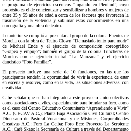
el programa de ejercicios escénicos “Jugando en Plenitud”, cuyo
propósito es el de concientizar y sensibilizar a hombres y mujeres de
entre 35 y 55 años de edad a cerca de los factores que favorecen la
trasmisión de la violencia y sublimar estos conocimientos en una
coreografía y una obra de teatro.
Lo anterior se cumplió al presentar al grupo de la colonia Fuentes de
Morelia con la obra de Teatro Clown “Demasiado tonto para morir”
de Michael Ende y el ejercicio de composición coreográfico
“Golpeo y empujo”; también el grupo de la colonia Trincheras de
Morelos con el ejercicio teatral “La Manzana” y el ejercicio
dancístico “Foto Familiar”.
El proyecto incluye una serie de 10 funciones, en las que los
participantes tendrán la oportunidad de vivir la experiencia de estar
en escena y resolver, como en la vida, las situaciones adversas: con
creatividad.
Cabe señalar que se han integrado a este proyecto tanto colectivos
como asociaciones civiles, especialmente para brindar su foro, como
es el caso del Centro Educativo Comunitario “Aprendiendo a Vivir”
A.C. (CECAV A.C.); Planta Baja Asociación Civil Cultural; Centro
Diocesano de Pastoral Vocacional y de Misiones; Corporalidades
Creativas A.C.; Foro La Ceiba; Foro Eco; Proyecto La Serpiente
A.C.; Café Skate; la Secretaría de Cultura a través del Departamento