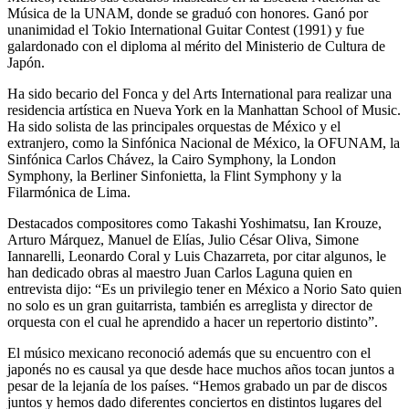
Música de la UNAM, donde se graduó con honores. Ganó por
unanimidad el Tokio International Guitar Contest (1991) y fue
galardonado con el diploma al mérito del Ministerio de Cultura de
Japón.
Ha sido becario del Fonca y del Arts International para realizar una
residencia artística en Nueva York en la Manhattan School of Music.
Ha sido solista de las principales orquestas de México y el
extranjero, como la Sinfónica Nacional de México, la OFUNAM, la
Sinfónica Carlos Chávez, la Cairo Symphony, la London
Symphony, la Berliner Sinfonietta, la Flint Symphony y la
Filarmónica de Lima.
Destacados compositores como Takashi Yoshimatsu, Ian Krouze,
Arturo Márquez, Manuel de Elías, Julio César Oliva, Simone
Iannarelli, Leonardo Coral y Luis Chazarreta, por citar algunos, le
han dedicado obras al maestro Juan Carlos Laguna quien en
entrevista dijo: “Es un privilegio tener en México a Norio Sato quien
no solo es un gran guitarrista, también es arreglista y director de
orquesta con el cual he aprendido a hacer un repertorio distinto”.
El músico mexicano reconoció además que su encuentro con el
japonés no es causal ya que desde hace muchos años tocan juntos a
pesar de la lejanía de los países. “Hemos grabado un par de discos
juntos y hemos dado diferentes conciertos en distintos lugares del