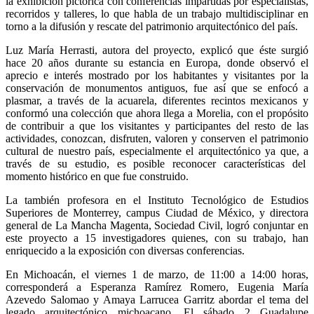
la exhibición pictórica con conferencias impartidas por especialistas,
recorridos y talleres, lo que habla de un trabajo multidisciplinar en
torno a la difusión y rescate del patrimonio arquitectónico del país.
Luz María Herrasti, autora del proyecto, explicó que éste surgió
hace 20 años durante su estancia en Europa, donde observó el
aprecio e interés mostrado por los habitantes y visitantes por la
conservación de monumentos antiguos, fue así que se enfocó a
plasmar, a través de la acuarela, diferentes recintos mexicanos y
conformó una colección que ahora llega a Morelia, con el propósito
de contribuir a que los visitantes y participantes del resto de las
actividades, conozcan, disfruten, valoren y conserven el patrimonio
cultural de nuestro país, especialmente el arquitectónico ya que, a
través de su estudio, es posible reconocer características del
momento histórico en que fue construido.
La también profesora en el Instituto Tecnológico de Estudios
Superiores de Monterrey, campus Ciudad de México, y directora
general de La Mancha Magenta, Sociedad Civil, logró conjuntar en
este proyecto a 15 investigadores quienes, con su trabajo, han
enriquecido a la exposición con diversas conferencias.
En Michoacán, el viernes 1 de marzo, de 11:00 a 14:00 horas,
corresponderá a Esperanza Ramírez Romero, Eugenia María
Azevedo Salomao y Amaya Larrucea Garritz abordar el tema del
legado arquitectónico michoacano. El sábado 2 Guadalupe