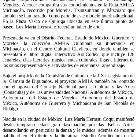
Mendoza Alcocer compartirá sus conocimientos en la Ruta AMHA
Michoacán, recorrido por Morelia, Tzintzuntzan y Pátzcuaro que
también se han trazado como parte de este modelo interinstitucional.
En la Plaza Vasco de Quiroga ubicada en éste último punto del
paseo, Luz María Herrastí ofrecerá un taller de arte.
Presentada ya en el Distrito Federal, Estado de México, Guerrero, y
Morelos, la colección AMHA culminará su itinerancia en
Michoacán, en el Centro Cultural Clavijero, en donde también se
presentará el libro digital interactivo Ars-Codex, que incluye 128
acuarelas, citas literarias, música, rutas culturales, ligas a internet de
los sitios representados y actividades de enseñanza–aprendizaje.
Bajo el auspicio de la Comisión de Cultura de la LXI Legislatura de
la Cámara de Diputados, el proyecto AMHA también ha contado
con el apoyo del Consejo Nacional para la Cultura y las Artes
(Conaculta) y de las universidades Nacional Autónoma de México,
Autónoma del Estado de Morelos, Autónoma del Estado de
México, Autónoma de Guerrero y Michoacana de San Nicolás de
Hidalgo.
Nacida en la ciudad de México, Luz María Herrasti Coqui manifestó
desde temprana edad gran fascinación por las Bellas Artes,
desarrollando en particular la danza y la música, además de mostrar
habilidad en el dibujo y la literatura. Estudio Arquitectura en la