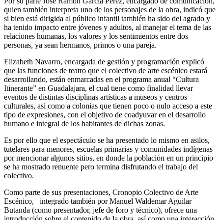
Por su parte José Ramón García Pérez, encargado de comunicación,
quien también interpreta uno de los personajes de la obra, indicó que
si bien está dirigida al público infantil también ha sido del agrado y
ha tenido impacto entre jóvenes y adultos, al manejar el tema de las
relaciones humanas, los valores y los sentimientos entre dos
personas, ya sean hermanos, primos o una pareja.
Elizabeth Navarro, encargada de gestión y programación explicó
que las funciones de teatro que el colectivo de arte escénico estará
desarrollando, están enmarcadas en el programa anual “Cultura
Itinerante” en Guadalajara, el cual tiene como finalidad llevar
eventos de distintas disciplinas artísticas a museos y centros
culturales, así como a colonias que tienen poco o nulo acceso a este
tipo de expresiones, con el objetivo de coadyuvar en el desarrollo
humano e integral de los habitantes de dichas zonas.
Es por ello que el espectáculo se ha presentado lo mismo en asilos,
tutelares para menores, escuelas primarias y comunidades indígenas
por mencionar algunos sitios, en donde la población en un principio
se ha mostrado renuente pero termina disfrutando el trabajo del
colectivo.
Como parte de sus presentaciones, Cronopio Colectivo de Arte
Escénico, integrado también por Manuel Waldemar Aguilar
Butanda (como presentador, jefe de foro y técnico), ofrece una
introducción sobre el contenido de la obra, así como una interacción