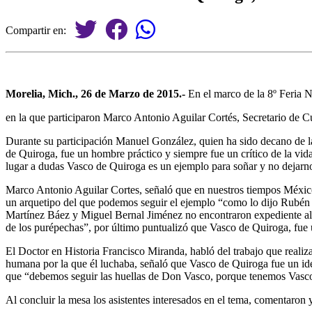
Compartir en:
Morelia, Mich., 26 de Marzo de 2015.-
En el marco de la 8º Feria 
en la que participaron Marco Antonio Aguilar Cortés, Secretario de 
Durante su participación Manuel González, quien ha sido decano de la 
de Quiroga, fue un hombre práctico y siempre fue un crítico de la vid
lugar a dudas Vasco de Quiroga es un ejemplo para soñar y no dejarno
Marco Antonio Aguilar Cortes, señaló que en nuestros tiempos México t
un arquetipo del que podemos seguir el ejemplo “como lo dijo Rubén
Martínez Báez y Miguel Bernal Jiménez no encontraron expediente alg
de los purépechas”, por último puntualizó que Vasco de Quiroga, fue u
El Doctor en Historia Francisco Miranda, habló del trabajo que realiza 
humana por la que él luchaba, señaló que Vasco de Quiroga fue un id
que “debemos seguir las huellas de Don Vasco, porque tenemos Vasco
Al concluir la mesa los asistentes interesados en el tema, comentaron