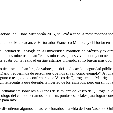
Nacional del Libro Michoacán 2015, se llevó a cabo la mesa redonda so
Cultura de Michoacán, el Historiador Francisco Miranda y el Doctor en
Facultad de Teología en la Universidad Pontificia de México y ex direc
a que los mineros tenían “en las minas las gentes viven poco y encuent
s abatir por la realidad en que estamos viviendo, si no buscar más opor
iene sed de hambre; de valores, justicia, educación, seguridad pública
 Darío, requerimos de personajes que nos sirvan como ejemplo”. Agui
uno o testigo que confirmara que Vasco de Quiroga era de Madrigal de 
n renacentista que deseaba la libertad de los esclavos, pero era sin lu
actualmente sobre los 450 años de la muerte de Vasco de Quiroga, el cual
eólogo del cual deberíamos tomar sus puntos esenciales para lograr con
 para rato”.
 y discutieron algunos temas relacionados a la vida de Don Vasco de Qu