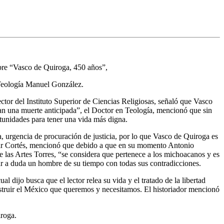
bre “Vasco de Quiroga, 450 años”,
 Teología Manuel González.
tor del Instituto Superior de Ciencias Religiosas, señaló que Vasco
ran una muerte anticipada”, el Doctor en Teología, mencionó que sin
tunidades para tener una vida más digna.
, urgencia de procuración de justicia, por lo que Vasco de Quiroga es
lar Cortés, mencionó que debido a que en su momento Antonio
las Artes Torres, “se considera que pertenece a los michoacanos y es
gar a duda un hombre de su tiempo con todas sus contradicciones.
 dijo busca que el lector relea su vida y el tratado de la libertad
struir el México que queremos y necesitamos. El historiador mencionó
iroga.