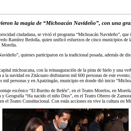
vieron la magia de “Michoacán Navideño”, con una gra
iprocidad ciudadana, se vivió el programa “Michoacán Navideño”, que i
fredo Ramírez Bedolla, quien unificó esfuerzos de cinco municipios de la
n Morelia.
videño”, quienes participaron en la tradicional posada, además de disf
capital michoacana, con la reinauguración de la pista de hielo y una ver
la navidad en Zitácuaro disfrutaron mil 600 personas de este evento; 
os mil personas y en Apatzingán, municipio en donde dió inicio “Micho
ntaje escénico “El Burrito de Belén”, en el Teatro Morelos, en Morelia;
a y Geografía “Ha nacido el niño Dios”, en el Teatro Obrero de Zamora
en el Teatro Constitucional. Con estás acciones en vive la cultura en M