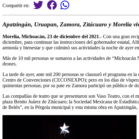
Compartir en:
Apatzingán, Uruapan, Zamora, Zitácuaro y Morelia vi
Morelia, Michoacán, 23 de diciembre del 2021
.- Con una gran rec
diciembre, para continuar las instrucciones del gobernador estatal, Al
armonía y bienestar y que culminó sus actividades la noche de ayer e
Más de 10 mil personas se sumaron a las actividades de “Michoacán Na
drones.
La tarde de ayer, ante mil 200 personas se clausuró el programa en la 
Centro de Convenciones (CECONEXPO); pero en los días de víspera a 
quinientas personas; por su pate en Zamora participó un público de d
Las compañías de teatro que se presentaron son Vaso Teatro, con el mo
plaza Benito Juárez de Zitácuaro; la Sociedad Mexicana de Estadístic
de Belén”, en la Pérgola municipal y esta misma obra en Apatzingán, 