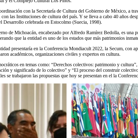
nal y el Complejo Cultural Los Pinos.
coordinación con la Secretaría de Cultura del Gobierno de México, a tr
 con las Instituciones de cultura del país. Y se lleva a cabo 40 años de
l Desarrollo celebrada en Estocolmo (Suecia, 1998).
erno de Michoacán, encabezado por Alfredo Ramírez Bedolla, es una prio
erando que la entidad es uno de los estados que más patrimonios inmate
ntidad presentaría en la Conferencia Mondiacult 2022, la Secum, con ap
paron académicos, organizaciones civiles y expertos en cultura.
cráticos en temas como: “Derechos colectivos: patrimonio y cultura”, “
ción y significado de lo colectivo” y “El proceso del construir colectiv
ales se trabajaron las propuestas que hoy se presentan en el la Conferenc