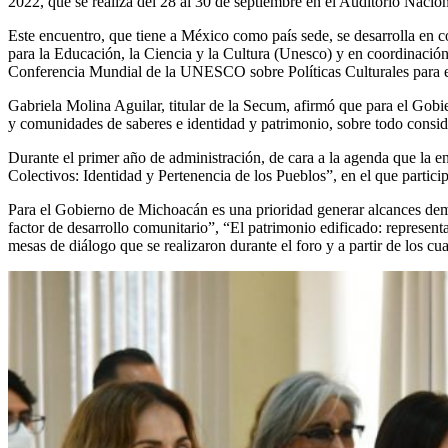
2022, que se realiza del 28 al 30 de septiembre en el Auditorio Nacio
Este encuentro, que tiene a México como país sede, se desarrolla en 
para la Educación, la Ciencia y la Cultura (Unesco) y en coordinación
Conferencia Mundial de la UNESCO sobre Políticas Culturales para e
Gabriela Molina Aguilar, titular de la Secum, afirmó que para el Gobi
y comunidades de saberes e identidad y patrimonio, sobre todo consid
Durante el primer año de administración, de cara a la agenda que la e
Colectivos: Identidad y Pertenencia de los Pueblos”, en el que partici
Para el Gobierno de Michoacán es una prioridad generar alcances demo
factor de desarrollo comunitario”, “El patrimonio edificado: representa
mesas de diálogo que se realizaron durante el foro y a partir de los cu