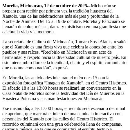
Morelia, Michoacán, 12 de octubre de 2025.-
Michoacán se
prepara para recibir por primera vez la tradición huasteca del
Xantolo, una de las celebraciones más alegres y profundas de la
Noche de Ánimas. Del 15 al 19 de octubre, Morelia y Pátzcuaro se
llenarán de color, música, danza y misticismo en una gran fiesta que
celebra la vida y la memoria.
La secretaria de Cultura de Michoacán, Tamara Sosa Alanís, resaltó
que el Xantolo es una fiesta viva que celebra la conexión entre los
pueblos y sus raíces. “Recibirlo en Michoacán es un acto de
hermandad y respeto hacia la diversidad cultural de nuestro país. En
este intercambio florece la identidad, el arte y el espíritu comunitario
que nos une como nación”, expresó.
En Morelia, las actividades iniciarán el miércoles 15 con la
exposición fotográfica “Imagen de Xantolo”, en el Centro Histórico.
El sábado 18 a las 13:00 horas se realizará un conversatorio en la
Casa Natal de Morelos sobre la festividad del Día de Muertos en la
Huasteca Potosina y sus manifestaciones en Michoacán
Ese mismo día, a las 17:00 horas, el recinto será escenario del ritual
de apertura, que marcará el inicio de una caminata interactiva con
personajes del Xantolo por las calles del Centro Histórico. El
recorrido culminará con una gran celebración llena de comparsas,
danzas y música, en la que se compartirá el espíritu festivo y