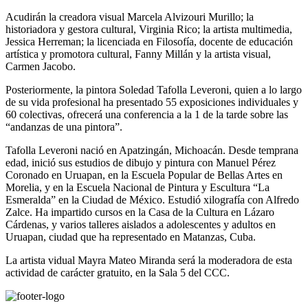
Acudirán la creadora visual Marcela Alvizouri Murillo; la
historiadora y gestora cultural, Virginia Rico; la artista multimedia,
Jessica Herreman; la licenciada en Filosofía, docente de educación
artística y promotora cultural, Fanny Millán y la artista visual,
Carmen Jacobo.
Posteriormente, la pintora Soledad Tafolla Leveroni, quien a lo largo
de su vida profesional ha presentado 55 exposiciones individuales y
60 colectivas, ofrecerá una conferencia a la 1 de la tarde sobre las
“andanzas de una pintora”.
Tafolla Leveroni nació en Apatzingán, Michoacán. Desde temprana
edad, inició sus estudios de dibujo y pintura con Manuel Pérez
Coronado en Uruapan, en la Escuela Popular de Bellas Artes en
Morelia, y en la Escuela Nacional de Pintura y Escultura “La
Esmeralda” en la Ciudad de México. Estudió xilografía con Alfredo
Zalce. Ha impartido cursos en la Casa de la Cultura en Lázaro
Cárdenas, y varios talleres aislados a adolescentes y adultos en
Uruapan, ciudad que ha representado en Matanzas, Cuba.
La artista vidual Mayra Mateo Miranda será la moderadora de esta
actividad de carácter gratuito, en la Sala 5 del CCC.