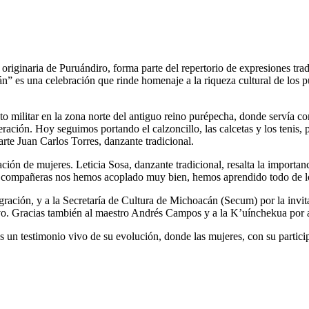
originaria de Puruándiro, forma parte del repertorio de expresiones tra
án” es una celebración que rinde homenaje a la riqueza cultural de los 
nto militar en la zona norte del antiguo reino purépecha, donde servía 
ración. Hoy seguimos portando el calzoncillo, las calcetas y los tenis
arte Juan Carlos Torres, danzante tradicional.
ación de mujeres. Leticia Sosa, danzante tradicional, resalta la importa
s compañeras nos hemos acoplado muy bien, hemos aprendido todo de lo
egración, y a la Secretaría de Cultura de Michoacán (Secum) por la invi
ivo. Gracias también al maestro Andrés Campos y a la K’uínchekua por a
s un testimonio vivo de su evolución, donde las mujeres, con su partici