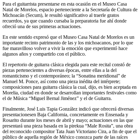
Para el guitarrista presentarse en esta ocasión en el Museo Casa
Natal de Morelos, espacio perteneciente a la Secretaría de Cultura de
Michoacán (Secum), le resultó significativo al traerle gratos
recuerdos, ya que cuando cursaba la preparatoria fue ahí donde
ofreció una de sus primeras actuaciones.
En este sentido expresó que el Museo Casa Natal de Morelos es un
importante recinto patrimonio de las y los michoacanos, por lo que
fue maravilloso volver a vivir la emoción que experimentó hace
algunos años y compartirlo con el público.
El repertorio de guitarra clásica elegida para este recital constó de
piezas pertenecientes a diversas épocas, entre ellas a la del
romanticismo y el contemporáneo; la “Sonatina meridional” de
Manuel M. Ponce, así como una pieza inédita del intérprete;
composiciones para guitarra clásica la cual, dijo, es bien aceptada en
Morelia, ciudad en donde se desarrollan importantes festivales como
el de Música “Miguel Bernal Jiménez” y el de Guitarra.
Finalmente, José Luis Tapia González indicó que ofrecerá diversas
presentacionesen Baja California, concretamente en Ensenada y
Rosarito durante los meses de abril y mayo; actuaciones en las que
presentará una pieza basada en la pirekua “Male Rosita”, una obra
del reconocido compositor Tata Juan Victoriano Cira, a fin de que el
público de aquella región de México conozca parte de las raíces