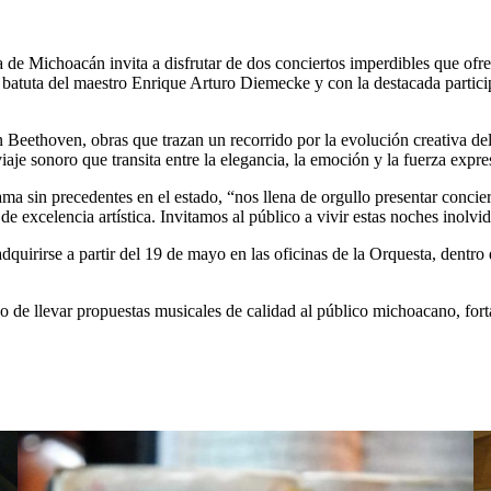
a de Michoacán invita a disfrutar de dos conciertos imperdibles que of
batuta del maestro Enrique Arturo Diemecke y con la destacada particip
eethoven, obras que trazan un recorrido por la evolución creativa del c
e sonoro que transita entre la elegancia, la emoción y la fuerza expres
ama sin precedentes en el estado, “nos llena de orgullo presentar conci
 excelencia artística. Invitamos al público a vivir estas noches inolvid
adquirirse a partir del 19 de mayo en las oficinas de la Orquesta, de
de llevar propuestas musicales de calidad al público michoacano, fortal